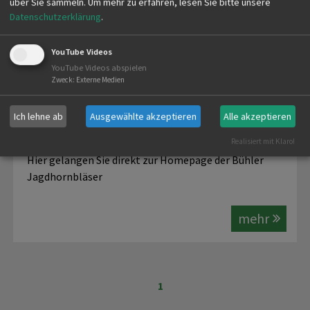
über Sie sammeln.
Um mehr zu erfahren, lesen Sie bitte unsere
Datenschutzerklärung
.
YouTube Videos
YouTube Videos abspielen
Zweck
:
Externe Medien
Ich lehne ab
Ausgewählte akzeptieren
Alle akzeptieren
JAGDHORNBLÄSER BÜHL
Realisiert mit Klaro!
Hier gelangen Sie direkt zur Homepage der Bühler
Jagdhornbläser
mehr
1
-