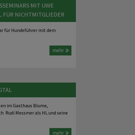
SEMINARS MIT UWE H
RIL FÜR NICHTMITGLIEDER
r für Hundeführer mit dem
mehr
GTAL
len im Gasthaus Blume,
ch Rudi Messmer als HL und seine
mehr