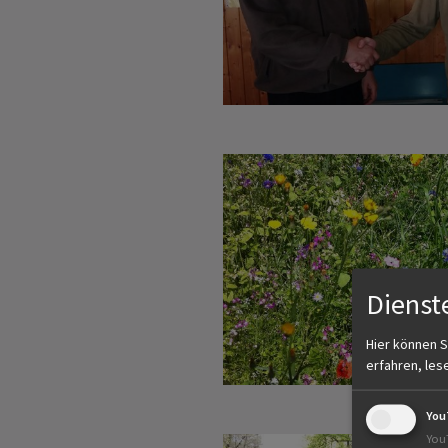
Dienst
Hier können S
erfahren, les
You
You