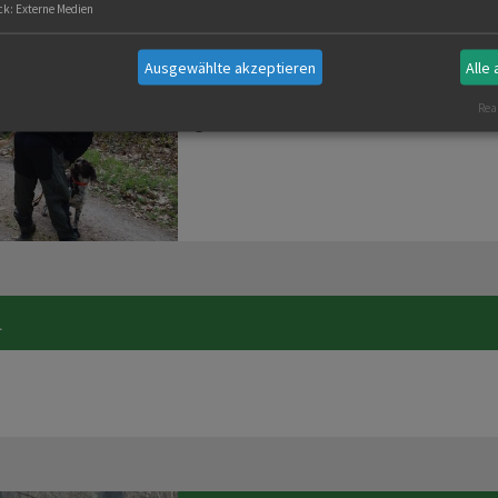
SCHWEISSSEMINAR MIT UWE HE
ck
:
Externe Medien
Ausgewählte akzeptieren
Alle
Am Samstagmorgen trafen sich die Tei
einem Revier in der Nähe von Baden-Bad
Real
gemischte…
L