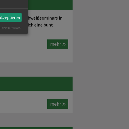
ISS
 akzeptieren
lnehmer des Schweißseminars in
en. Es hatte sich eine bunt
isiert mit Klaro!
mehr
mehr