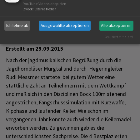
YouTube Videos abspielen
Zweck
:
Externe Medien
Ich lehne ab
Ausgewählte akzeptieren
Alle akzeptieren
Realisiert mit Klaro!
Erstellt am
29.09.2015
Nach der jagdmusikalischen Begrüßung durch die
Jagdhornbläser Murgtal und durch Hegeringleiter
Rudi Messmer startete bei gutem Wetter eine
stattliche Zahl an Teilnehmern mit dem Wettkampf
und maß sich in den Disziplinen Bock 100m stehend
angestrichen, Fangschusssimulation mit Kurzwaffe,
Kipphase und laufender Keiler. Wie schon im
vergangenen Jahr konnte auch wieder die Keilernadel
erworben werden. Zu gewinnen gab es die
unterschiedlichsten Sachpreise. Die 4 Bestplazierten