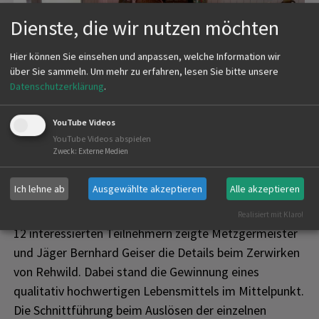
Dienste, die wir nutzen möchten
Hier können Sie einsehen und anpassen, welche Information wir
über Sie sammeln.
Um mehr zu erfahren, lesen Sie bitte unsere
Datenschutzerklärung
.
YouTube Videos
YouTube Videos abspielen
Zweck
:
Externe Medien
Ich lehne ab
Ausgewählte akzeptieren
Alle akzeptieren
Erstellt am
26.04.2015
Realisiert mit Klaro!
12 interessierten Teilnehmern zeigte Metzgermeister
und Jäger Bernhard Geiser die Details beim Zerwirken
von Rehwild. Dabei stand die Gewinnung eines
qualitativ hochwertigen Lebensmittels im Mittelpunkt.
Die Schnittführung beim Auslösen der einzelnen